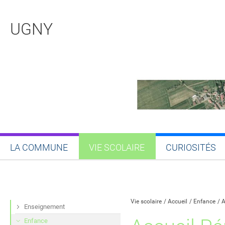
UGNY
LA COMMUNE
VIE SCOLAIRE
CURIOSITÉS
Partager sur Facebook
Partager sur Twitt
Partager s
Par
Vie scolaire
Accueil
Enfance
A
Enseignement
Enfance