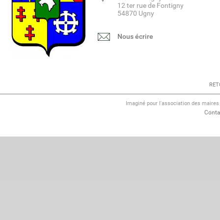
12 ter rue de Fontigny
54870 Ugny
Nous écrire
RET
Imaginé pour l'association des maire
Conta