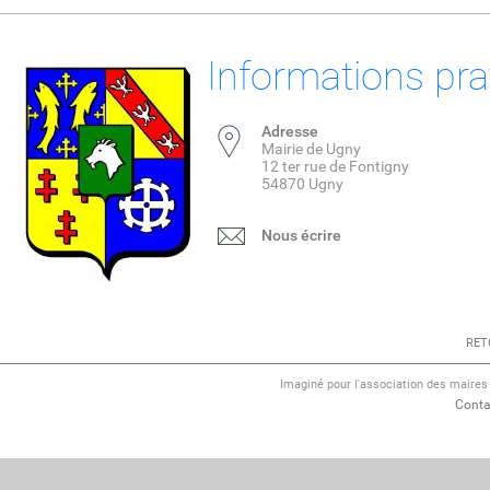
Informations pra
Adresse
Mairie de Ugny
12 ter rue de Fontigny
54870 Ugny
Nous écrire
RET
Imaginé pour l'association des maire
Conta