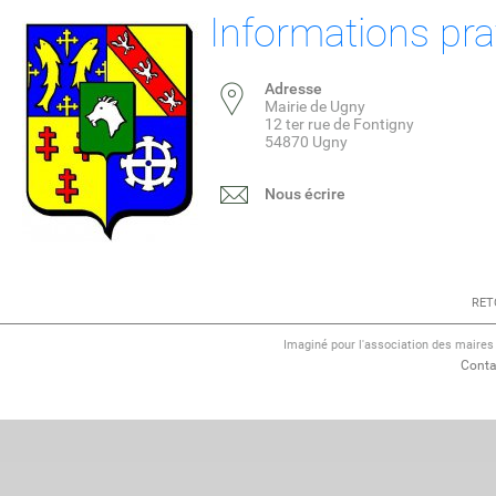
Informations pra
Adresse
Mairie de Ugny
12 ter rue de Fontigny
54870 Ugny
Nous écrire
RET
Imaginé pour l'association des maire
Conta