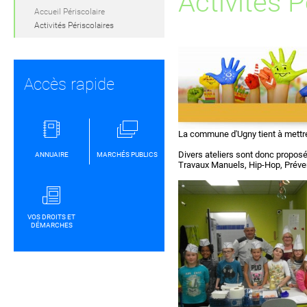
Activités P
Accueil Périscolaire
Activités Périscolaires
Accès rapide
La commune d'Ugny tient à mettre 
Divers ateliers sont donc proposé
ANNUAIRE
MARCHÉS PUBLICS
Travaux Manuels, Hip-Hop, Préven
VOS DROITS ET
DÉMARCHES