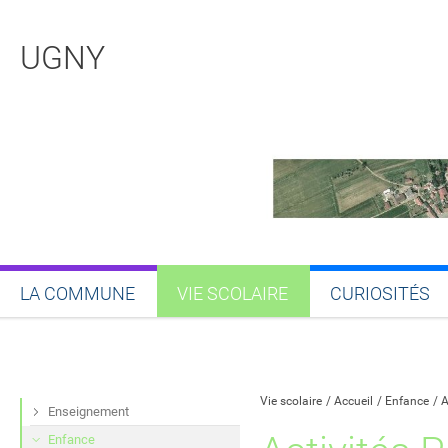
UGNY
LA COMMUNE
VIE SCOLAIRE
CURIOSITÉS
Partager sur Facebook
Partager sur Twitt
Partager s
Par
Vie scolaire
Accueil
Enfance
A
Enseignement
Enfance