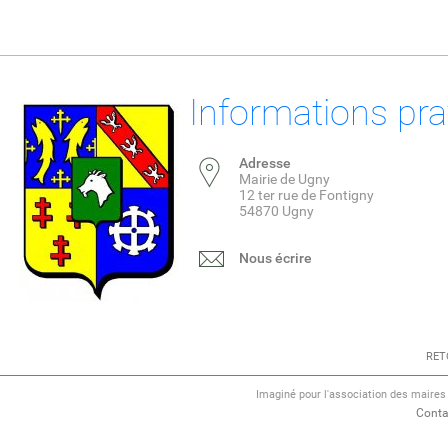
Informations pra
Adresse
Mairie de Ugny
12 ter rue de Fontigny
54870 Ugny
Nous écrire
RET
Imaginé pour l'association des maire
Conta