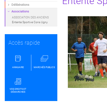
Entente Sp
Délibérations
Associations
ASSOCIATION DES ANCIENS
Entente Sportive Cons Ugny
Accès rapide
ANNUAIRE
MARCHÉS PUBLICS
VOS DROITS ET
DÉMARCHES