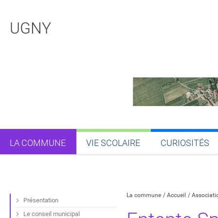
UGNY
LA COMMUNE
VIE SCOLAIRE
CURIOSITÉS
Partager sur Facebook
Partager sur Twitt
Partager s
Par
La commune
Accueil
Associati
Présentation
Le conseil municipal