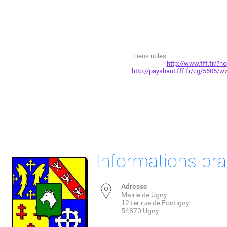
Liens utiles
http://www.fff.fr/?h
http://payshaut.fff.fr/cg/5605/
Informations pra
Adresse
Mairie de Ugny
12 ter rue de Fontigny
54870 Ugny